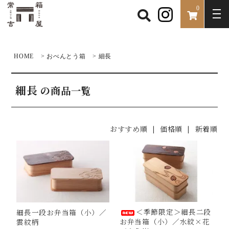
0
HOME
>
おべんとう箱
>
細長
細長
の商品一覧
おすすめ順
|
価格順
| 新着順
＜季節限定＞細長二段
細長一段お弁当箱（小）／
お弁当箱（小）／水紋×花
雲紋柄